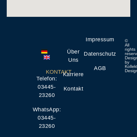
Impressum
©
All
rights
Über
Datenschutz
reser
Desig
Uns
by
Kollek
AGB
Desig
KONTAKT
Karriere
Telefon:
03445-
Kontakt
23260
WhatsApp:
03445-
23260