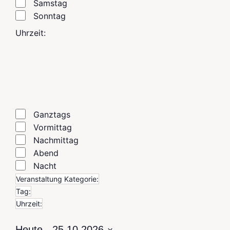
Samstag
Sonntag
Uhrzeit
:
Filter öffnen
Filter schließen
Filter entfernen
Filter schließen
Uhrzeit
Ganztags
Vormittag
Nachmittag
Abend
Nacht
Filter entfernen
Veranstaltung Kategorie
:
Filter entfernen
Tag
:
Filter entfernen
Uhrzeit
:
Heute
 - 
25.10.2026