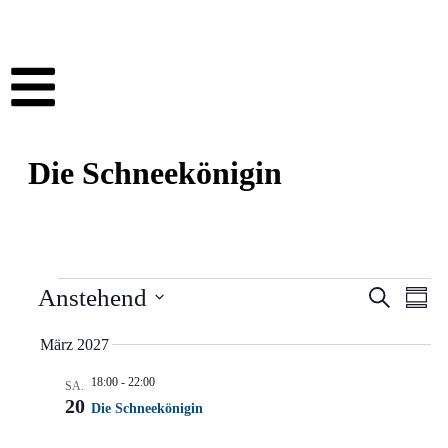
Die Schneekönigin
Veransta
Vera
Anstehend
Suche
Zusa
Ansi
Suche
Datum
Nav
auswählen.
März 2027
und
Ansichte
18:00
-
22:00
SA.
Navigat
20
Die Schneekönigin