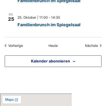
Familienbrunch im Spiegelsaal
SO.
25. Oktober | 11:00
-
14:30
25
Familienbrunch im Spiegelsaal
Veranstaltungen
Veran
Vorherige
Heute
Nächste
Kalender abonnieren