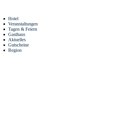
Zum
Inhalt
springen
Hotel
Veranstaltungen
Tagen & Feiern
Gasthaus
Aktuelles
Gutscheine
Region